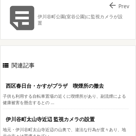


Prev
伊川谷町公園(室谷公園)に監視カメラが設
置
関連記事

西区春日台・かすがプラザ 喫煙所の撤去
子供も利用する自転車置場の近くに喫煙所があり、副流煙による
健康被害を懸念するとの ...
伊川谷町太山寺近辺 監視カメラの設置
地元・伊川谷町太山寺近辺の山奥で、違法な行為が度々あり、地
元の方々は苦慮されてい ...