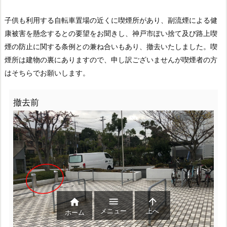
子供も利用する自転車置場の近くに喫煙所があり、副流煙による健
康被害を懸念するとの要望をお聞きし、神戸市ぽい捨て及び路上喫
煙の防止に関する条例との兼ね合いもあり、撤去いたしました。喫
煙所は建物の裏にありますので、申し訳ございませんが喫煙者の方
はそちらでお願いします。
撤去前



メニュー
上へ
ホーム