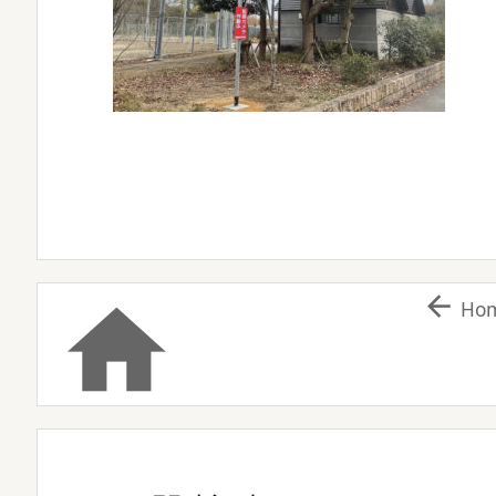


Ho