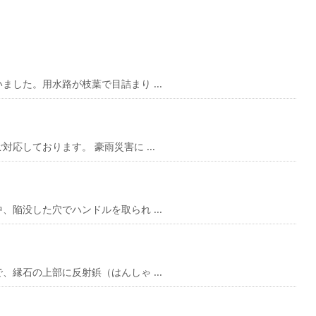
した。用水路が枝葉で目詰まり ...
応しております。 豪雨災害に ...
陥没した穴でハンドルを取られ ...
縁石の上部に反射鋲（はんしゃ ...