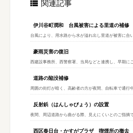
関連記事

伊川谷町潤和 台風被害による里道の補修
台風により、用水路から水が溢れ出し里道が被害に合いま
豪雨災害の復旧
西建設事務所、西警察署、当局などと連携し、早期にご対
道路の陥没補修
周囲の街灯が暗く、高齢者の方が夜間、自転車で通行中、
反射鋲（はんしゃびょう）の設置
夜間、周辺道路から曲がる際、見えにくいとのご指摘で、
西区春日台・かすがプラザ 喫煙所の撤去