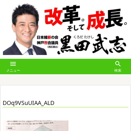


メニュー
検索
DOq9VSuUIAA_ALD