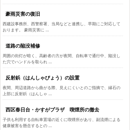
豪雨災害の復旧
西建設事務所、西警察署、当局などと連携し、早期にご対応して
おります。 豪雨災害に ...
道路の陥没補修
周囲の街灯が暗く、高齢者の方が夜間、自転車で通行中、陥没し
た穴でハンドルを取られ ...
反射鋲（はんしゃびょう）の設置
夜間、周辺道路から曲がる際、見えにくいとのご指摘で、縁石の
上部に反射鋲（はんしゃ ...
西区春日台・かすがプラザ 喫煙所の撤去
子供も利用する自転車置場の近くに喫煙所があり、副流煙による
健康被害を懸念するとの ...