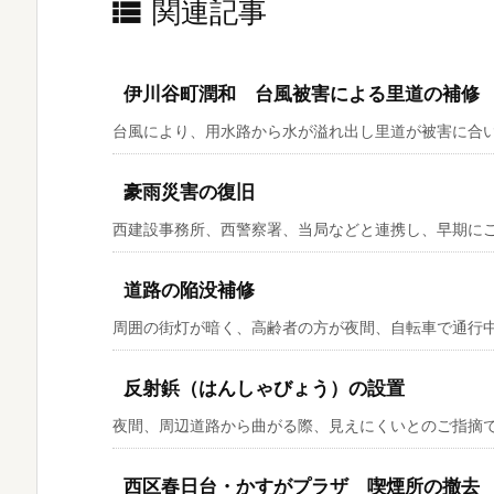
関連記事

伊川谷町潤和 台風被害による里道の補修
台風により、用水路から水が溢れ出し里道が被害に合いま
豪雨災害の復旧
西建設事務所、西警察署、当局などと連携し、早期にご対
道路の陥没補修
周囲の街灯が暗く、高齢者の方が夜間、自転車で通行中、
反射鋲（はんしゃびょう）の設置
夜間、周辺道路から曲がる際、見えにくいとのご指摘で、
西区春日台・かすがプラザ 喫煙所の撤去