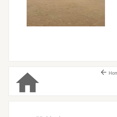


Ho