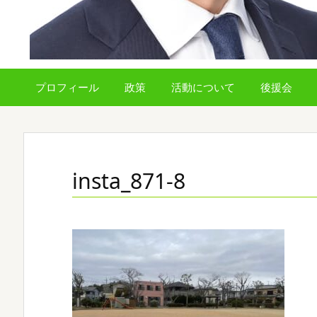
プロフィール
政策
活動について
後援会
insta_871-8