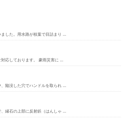
した。用水路が枝葉で目詰まり ...
応しております。 豪雨災害に ...
陥没した穴でハンドルを取られ ...
縁石の上部に反射鋲（はんしゃ ...